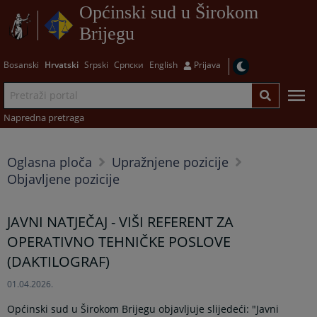
Općinski sud u Širokom
Brijegu
Bosanski
Hrvatski
Srpski
Српски
English
Prijava
Napredna pretraga
Oglasna ploča
Upražnjene pozicije
Objavljene pozicije
JAVNI NATJEČAJ - VIŠI REFERENT ZA
OPERATIVNO TEHNIČKE POSLOVE
(DAKTILOGRAF)
01.04.2026.
Općinski sud u Širokom Brijegu objavljuje slijedeći: "Javni