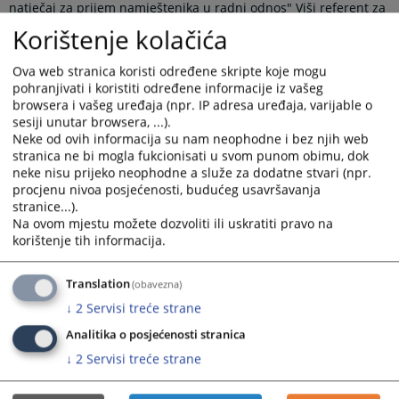
natječaj za prijem namještenika u radni odnos" Viši referent za
operativno tehničke poslove (daktilograf) na neodređeno
Korištenje kolačića
vrijeme - 1 izvršitelj.
Natječaj je objavljen u "Dnevnom listu" dana 01.04.2026.godine
Ova web stranica koristi određene skripte koje mogu
pohranjivati i koristiti određene informacije iz vašeg
Uvjete natječaja možete vidjeti u priloženom dokumentu ili
browsera i vašeg uređaja (npr. IP adresa uređaja, varijable o
klikom na link
sesiji unutar browsera, ...).
Javni natječaj za prijem namještenika u radni odnos" Viši referent za operativno
Neke od ovih informacija su nam neophodne i bez njih web
tehničke poslove (daktilograf)
stranica ne bi mogla fukcionisati u svom punom obimu, dok
neke nisu prijeko neophodne a služe za dodatne stvari (npr.
Prikazana vijest je na
:
Hrvatski jezik
procjenu nivoa posjećenosti, budućeg usavršavanja
stranice...).
Na ovom mjestu možete dozvoliti ili uskratiti pravo na
Prateći dokumenti
korištenje tih informacija.
Javni natječaj
Translation
(obavezna)
↓
2
Servisi treće strane
289
PREGLEDA
Analitika o posjećenosti stranica
↓
2
Servisi treće strane