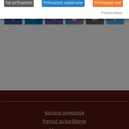
Ne prihvatam
Prihvatam odabrane
Prihvatam sve
Pokreće Klaro!
Korisne poveznice
Pomoć za korištenje