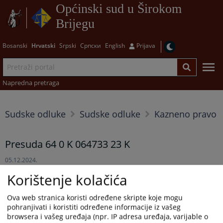
Općinski sud u Širokom
Brijegu
Bosanski
Hrvatski
Srpski
Српски
English
Prijava
Napredna pretraga
Sudske odluke
Sudske odluke
Kazneno pravo
Presuda 64 0 K 064733 23 K
05.12.2024.
Korištenje kolačića
Presuda 64 0 K 064733 23 K
Prikazana vijest je na
:
Hrvatski jezik
Ova web stranica koristi određene skripte koje mogu
pohranjivati i koristiti određene informacije iz vašeg
browsera i vašeg uređaja (npr. IP adresa uređaja, varijable o
Prateći dokumenti