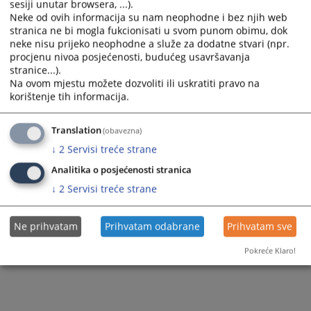
sesiji unutar browsera, ...).
Neke od ovih informacija su nam neophodne i bez njih web
Presuda 64 0 K 064733 23 K
stranica ne bi mogla fukcionisati u svom punom obimu, dok
neke nisu prijeko neophodne a služe za dodatne stvari (npr.
procjenu nivoa posjećenosti, budućeg usavršavanja
stranice...).
432
PREGLEDA
Na ovom mjestu možete dozvoliti ili uskratiti pravo na
korištenje tih informacija.
Translation
(obavezna)
↓
2
Servisi treće strane
Analitika o posjećenosti stranica
↓
2
Servisi treće strane
Ne prihvatam
Prihvatam odabrane
Prihvatam sve
Pokreće Klaro!