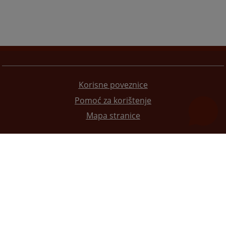
Korisne poveznice
Pomoć za korištenje
Mapa stranice
Redizajn web stranice je finansirala Evropska unija. Za njen sadržaj isključivo je odgovorno
Visoko sudsko i tužilačko vijeće BiH i ona ne odražava nužno stavove Evropske unije.