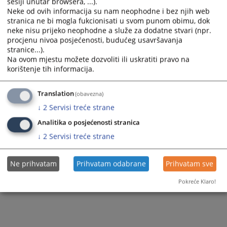
sesiji unutar browsera, ...).
560
PREGLEDA
Neke od ovih informacija su nam neophodne i bez njih web
stranica ne bi mogla fukcionisati u svom punom obimu, dok
neke nisu prijeko neophodne a služe za dodatne stvari (npr.
procjenu nivoa posjećenosti, budućeg usavršavanja
stranice...).
Na ovom mjestu možete dozvoliti ili uskratiti pravo na
korištenje tih informacija.
Translation
(obavezna)
↓
2
Servisi treće strane
Analitika o posjećenosti stranica
↓
2
Servisi treće strane
Ne prihvatam
Prihvatam odabrane
Prihvatam sve
Pokreće Klaro!