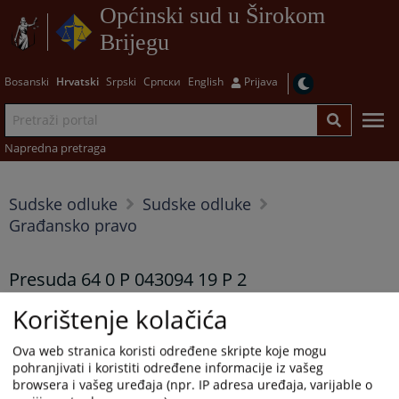
Općinski sud u Širokom
Brijegu
Bosanski
Hrvatski
Srpski
Српски
English
Prijava
Napredna pretraga
Sudske odluke
Sudske odluke
Građansko pravo
Presuda 64 0 P 043094 19 P 2
11.05.2022.
Korištenje kolačića
Presuda 64 0 P 043094 19 P 2
Ova web stranica koristi određene skripte koje mogu
pohranjivati i koristiti određene informacije iz vašeg
Prikazana vijest je na
:
Hrvatski jezik
browsera i vašeg uređaja (npr. IP adresa uređaja, varijable o