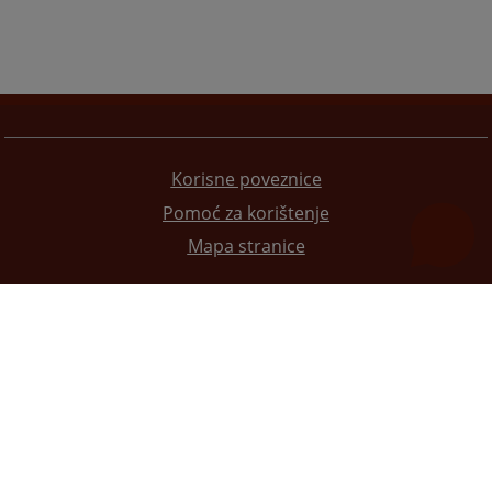
Korisne poveznice
Pomoć za korištenje
Mapa stranice
Redizajn web stranice je finansirala Evropska unija. Za njen sadržaj isključivo je odgovorno
Visoko sudsko i tužilačko vijeće BiH i ona ne odražava nužno stavove Evropske unije.